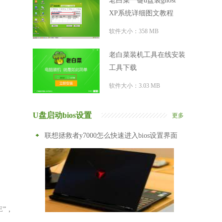
老白菜一键u盘装ghost
XP系统详细图文教程
软件大小：358 MB
老白菜装机工具在线安装
工具下载
软件大小：3.03 MB
U盘启动bios设置
更多
联想拯救者y7000怎么快速进入bios设置界面
E”，