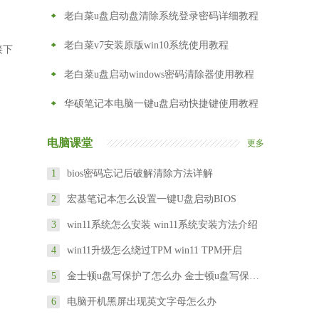
老白菜u盘启动盘清除系统登录密码详细教程
老白菜v7安装原版win10系统使用教程
接下
老白菜u盘启动windows密码清除器使用教程
华硕笔记本电脑一键u盘启动快捷键使用教程
电脑课堂
更多
1
bios密码忘记后破解清除方法详解
2
宏基笔记本怎么设置一键U盘启动BIOS
3
win11系统怎么安装 win11系统安装方法介绍
4
win11升级怎么绕过TPM win11 TPM开启
5
金士顿u盘写保护了怎么办 金士顿u盘写保护怎么去掉
6
电脑开机黑屏出现英文字母怎么办