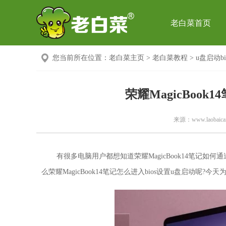
老白菜首页
您当前所在位置：
老白菜主页
>
老白菜教程
>
u盘启动bi
荣耀MagicBook
来源：
www.laobaicai
有很多电脑用户都想知道荣耀MagicBook14笔记如何
么荣耀MagicBook14笔记怎么进入bios设置u盘启动呢?今天