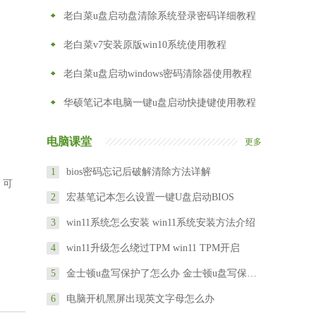
老白菜u盘启动盘清除系统登录密码详细教程
老白菜v7安装原版win10系统使用教程
老白菜u盘启动windows密码清除器使用教程
华硕笔记本电脑一键u盘启动快捷键使用教程
电脑课堂
更多
1
bios密码忘记后破解清除方法详解
，可
2
宏基笔记本怎么设置一键U盘启动BIOS
3
win11系统怎么安装 win11系统安装方法介绍
4
win11升级怎么绕过TPM win11 TPM开启
5
金士顿u盘写保护了怎么办 金士顿u盘写保护怎么去掉
6
电脑开机黑屏出现英文字母怎么办